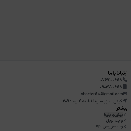
ارتباط با ما
07691006118
09027006118
charter118@gmail.com
کیش : بازار سارینا 1طبقه 2 واحد209
بیشتر
پیگیری بلیط
وایت لیبل
وب سرویس api