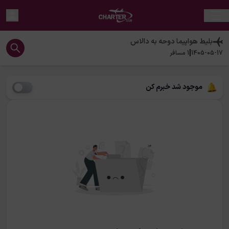
بلیط هواپیما
دوحه
به
دالاس
|
1405-05-17
1
مسافر
موجود شد خبرم کن