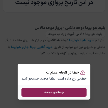
در این تاریخ پروازی موجود نیست
بلیط هواپیما دوحه دالاس - پرواز دوحه دالاس
بلیط هواپیما دالاس-فورت ورث به دوحه
علاوه بر
خرید بلیط هواپیما
دوحه
به
دالاس
، در چارتر 118 برای مقاصد دیگر
داخلی و خارجی نیز می توانید از طریق
خرید آنلاین بلیط چارتر هواپیما
با
مقایسه قیمت بلیط، بهترین گزینه را انتخاب کنید .
خطا در انجام عملیات
خطایی رخ داده است. لطفا مجدد جستجو کنید
جستجو مجدد