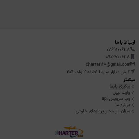
ارتباط با ما
07691006118
09027006118
charter118@gmail.com
کیش : بازار سارینا 1طبقه 2 واحد209
بیشتر
پیگیری بلیط
وایت لیبل
وب سرویس api
درباره ما
میزان بار مجاز پروازهای خارجی