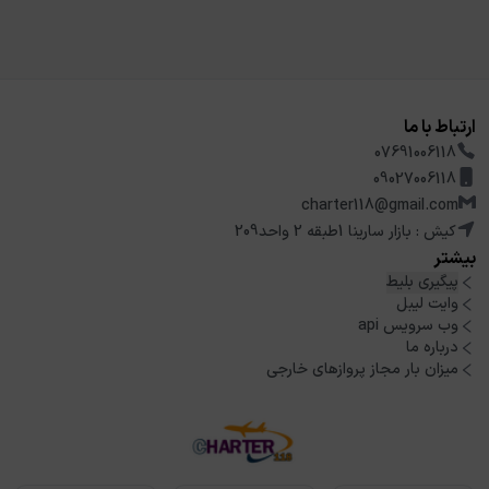
ارتباط با ما
07691006118
09027006118
charter118@gmail.com
کیش : بازار سارینا 1طبقه 2 واحد209
بیشتر
پیگیری بلیط
وایت لیبل
وب سرویس api
درباره ما
میزان بار مجاز پروازهای خارجی