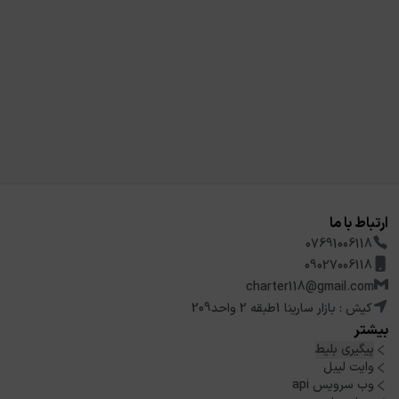
ارتباط با ما
07691006118
09027006118
charter118@gmail.com
کیش : بازار سارینا 1طبقه 2 واحد209
بیشتر
پیگیری بلیط
وایت لیبل
وب سرویس api