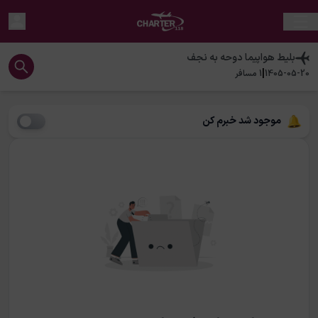
بلیط هواپیما
دوحه
به
نجف
|
1405-05-20
1
مسافر
موجود شد خبرم کن