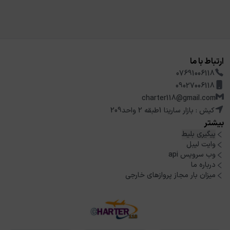
ارتباط با ما
07691006118
09027006118
charter118@gmail.com
کیش : بازار سارینا 1طبقه 2 واحد209
بیشتر
پیگیری بلیط
وایت لیبل
وب سرویس api
درباره ما
میزان بار مجاز پروازهای خارجی