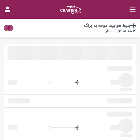
بلیط هواپیما
دوحه
به
پراگ
1405-05-16
|
1
مسافر