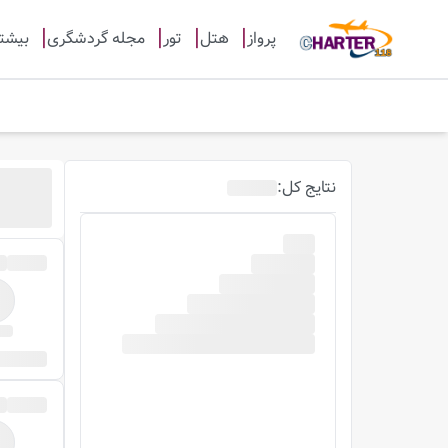
پرواز
هتل
تور
مجله گردشگری
بیشت
نتایج
کل
: