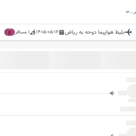
ر
...
بلیط هواپیما
دوحه
به
ریاض
1405-05-16
1
مسافر