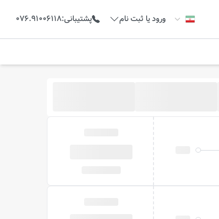
ورود یا ثبت نام
پشتیبانی
:
076.91006118