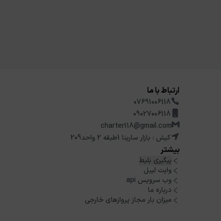
ارتباط با ما
07691006118
09027006118
charter118@gmail.com
کیش : بازار سارینا 1طبقه 2 واحد209
بیشتر
پیگیری بلیط
وایت لیبل
وب سرویس api
درباره ما
میزان بار مجاز پروازهای خارجی