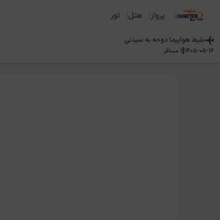
پرواز
هتل
تور
بلیط هواپیما
دوحه
به
سیدنی
|
1405-05-16
1
مسافر