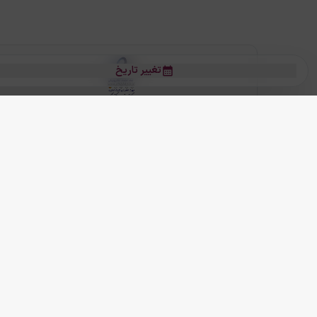
تغییر تاریخ
بلیط هواپیما
بلیط هواپیما تهران مشهد
بلیط چارتر
بلیط هواپیما تهران استانبول
رز
بیشتر
کلیه حقوق این سرویس (وب‌سایت و اپلیکیشن‌های موبایل) محفوظ و متعلق به
ما دنیا را نزدیکتر می کنیم
(
نسخه
2.8.0)