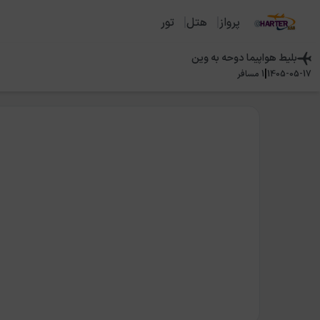
پرواز
هتل
تور
بلیط هواپیما
دوحه
به
وین
|
1405-05-17
1
مسافر