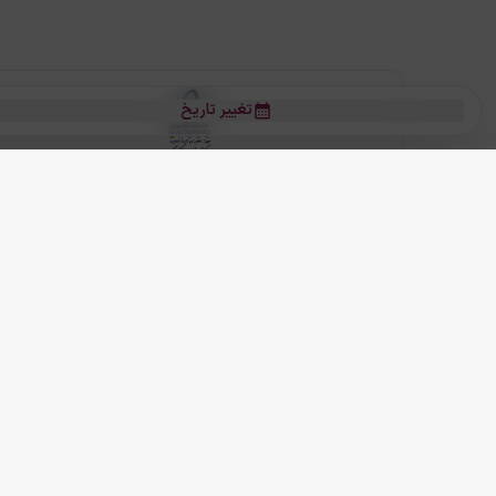
تغییر تاریخ
بلیط هواپیما
بلیط هواپیما تهران مشهد
بلیط چارتر
بلیط هواپیما تهران استانبول
رز
بیشتر
کلیه حقوق این سرویس (وب‌سایت و اپلیکیشن‌های موبایل) محفوظ و متعلق به
ما دنیا را نزدیکتر می کنیم
(
نسخه
2.8.0)