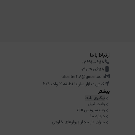
ارتباط با ما
07691006118
09027006118
charter118@gmail.com
کیش : بازار سارینا 1طبقه 2 واحد209
بیشتر
پیگیری بلیط
وایت لیبل
وب سرویس api
درباره ما
میزان بار مجاز پروازهای خارجی