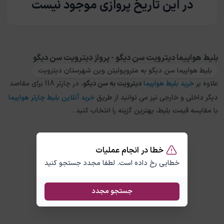
در این تاریخ پروازی موجود نیست
بلیط هواپیما دیترویت سن دیگو - پرواز دیترویت سن دیگو
بلیط هواپیما سن دیگو به متروپولیتن وین شهرستان دیترویت
علاوه بر
خرید بلیط هواپیما
دیترویت
به
سن دیگو
، در چارتر 118 برای مقاصد
دیگر داخلی و خارجی نیز می توانید از طریق
خرید آنلاین بلیط چارتر هواپیما
با مقایسه قیمت بلیط، بهترین گزینه را انتخاب کنید .
خطا در انجام عملیات
خطایی رخ داده است. لطفا مجدد جستجو کنید
جستجو مجدد