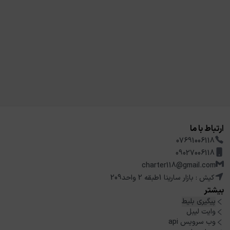
ارتباط با ما
07691006118
09027006118
charter118@gmail.com
کیش : بازار سارینا 1طبقه 2 واحد209
بیشتر
پیگیری بلیط
وایت لیبل
وب سرویس api