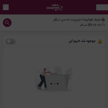
بلیط هواپیما
دیترویت
به
سن دیگو
|
1405-05-20
1
مسافر
موجود شد خبرم کن