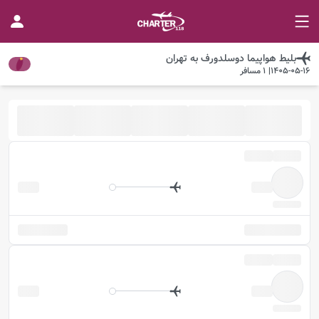
بلیط هواپیما
دوسلدورف
به
تهران
1405-05-16
|
1
مسافر