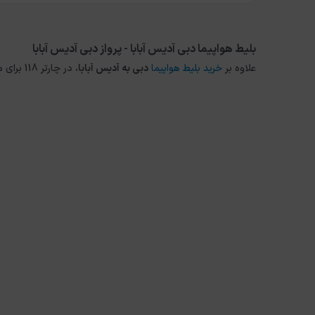
بلیط هواپیما دبی آدیس آبابا - پرواز دبی آدیس آبابا
علاوه بر
خرید بلیط هواپیما
دبی
به
آدیس آبابا
، در چارتر 118 برای مقاصد دیگر داخلی و خارجی نیز می توانید از طریق