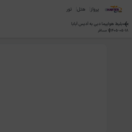
پرواز
هتل
تور
بلیط هواپیما
دبی
به
آدیس آبابا
|
1405-05-18
1
مسافر