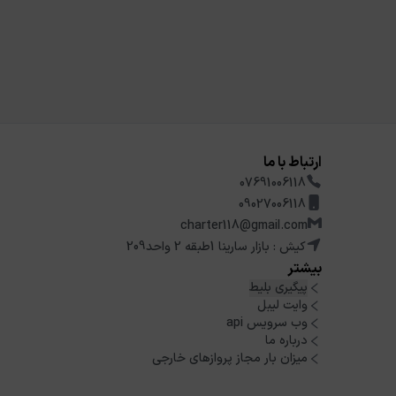
ارتباط با ما
07691006118
09027006118
charter118@gmail.com
کیش : بازار سارینا 1طبقه 2 واحد209
بیشتر
پیگیری بلیط
وایت لیبل
وب سرویس api
درباره ما
میزان بار مجاز پروازهای خارجی