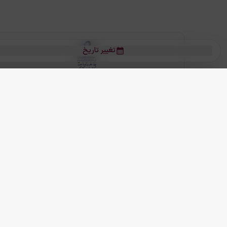
تغییر تاریخ
بلیط هواپیما
بلیط هواپیما تهران مشهد
بلیط چارتر
بلیط هواپیما تهران استانبول
رز
بیشتر
کلیه حقوق این سرویس (وب‌سایت و اپلیکیشن‌های موبایل) محفوظ و متعلق به
ما دنیا را نزدیکتر می کنیم
(
نسخه
2.8.0)