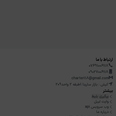
ارتباط با ما
07691006118
09027006118
charter118@gmail.com
کیش : بازار سارینا 1طبقه 2 واحد209
بیشتر
پیگیری بلیط
وایت لیبل
وب سرویس api
درباره ما