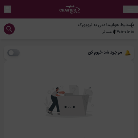
بلیط هواپیما
دبی
به
نیویورک
|
1405-05-18
1
مسافر
موجود شد خبرم کن