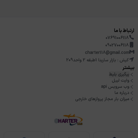
ارتباط با ما
07691006118
09027006118
charter118@gmail.com
کیش : بازار سارینا 1طبقه 2 واحد209
بیشتر
پیگیری بلیط
وایت لیبل
وب سرویس api
درباره ما
میزان بار مجاز پروازهای خارجی