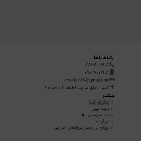
ارتباط با ما
07691006118
09027006118
charter118@gmail.com
کیش : بازار سارینا 1طبقه 2 واحد209
بیشتر
پیگیری بلیط
وایت لیبل
وب سرویس api
درباره ما
میزان بار مجاز پروازهای خارجی