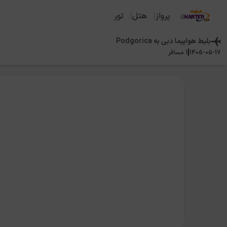
پرواز
هتل
تور
بلیط هواپیما
دبی
به
Podgorica
|
1405-05-17
1
مسافر