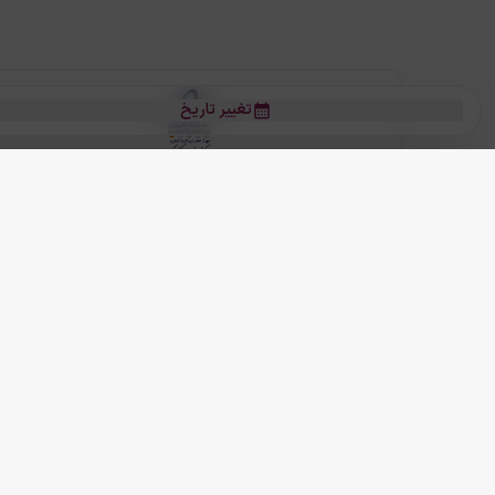
تغییر تاریخ
بلیط هواپیما
بلیط هواپیما تهران مشهد
بلیط چارتر
بلیط هواپیما تهران استانبول
رز
بیشتر
کلیه حقوق این سرویس (وب‌سایت و اپلیکیشن‌های موبایل) محفوظ و متعلق به
ما دنیا را نزدیکتر می کنیم
(
نسخه
2.8.0)