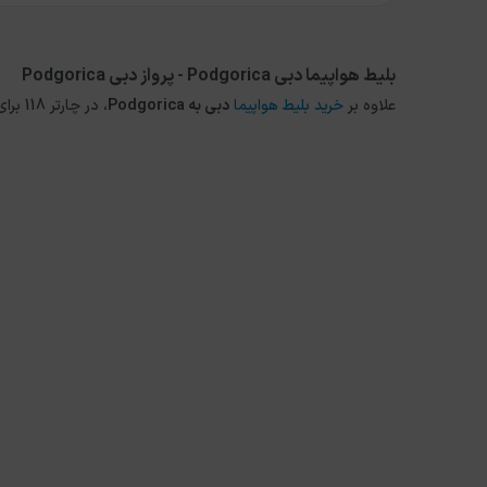
بلیط هواپیما دبی Podgorica - پرواز دبی Podgorica
علاوه بر
خرید بلیط هواپیما
دبی
به
Podgorica
، در چارتر 118 برای مقاصد دیگر داخلی و خارجی نیز می توانید از طریق