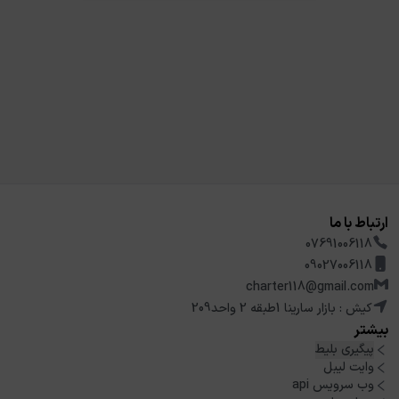
ارتباط با ما
07691006118
09027006118
charter118@gmail.com
کیش : بازار سارینا 1طبقه 2 واحد209
بیشتر
پیگیری بلیط
وایت لیبل
وب سرویس api