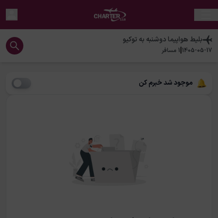
بلیط هواپیما
دوشنبه
به
توکیو
|
1405-05-17
1
مسافر
موجود شد خبرم کن