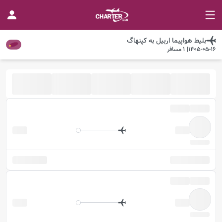
بلیط هواپیما
اربیل
به
کپنهاگ
1405-05-16
|
1
مسافر