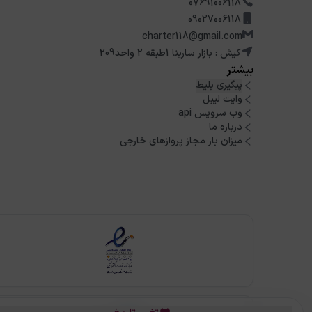
07691006118
09027006118
charter118@gmail.com
کیش : بازار سارینا 1طبقه 2 واحد209
بیشتر
پیگیری بلیط
وایت لیبل
وب سرویس api
درباره ما
میزان بار مجاز پروازهای خارجی