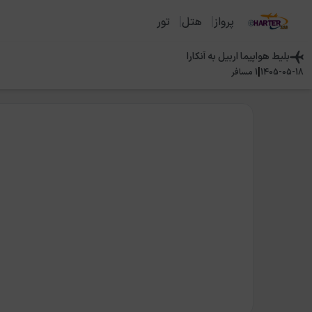
پرواز
هتل
تور
بلیط هواپیما
اربیل
به
آنکارا
|
1405-05-18
1
مسافر