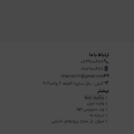
ارتباط با ما
07691006118
09027006118
charter118@gmail.com
کیش : بازار سارینا 1طبقه 2 واحد209
بیشتر
پیگیری بلیط
وایت لیبل
وب سرویس api
درباره ما
میزان بار مجاز پروازهای خارجی