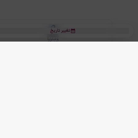
تغییر تاریخ
بلیط هواپیما
بلیط هواپیما تهران مشهد
بلیط چارتر
بلیط هواپیما تهران استانبول
رز
بیشتر
کلیه حقوق این سرویس (وب‌سایت و اپلیکیشن‌های موبایل) محفوظ و متعلق به
ما دنیا را نزدیکتر می کنیم
(
نسخه
2.8.0)