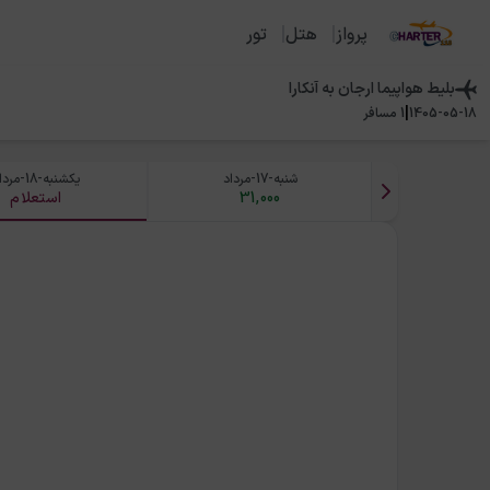
پرواز
هتل
تور
بلیط هواپیما
ارجان
به
آنکارا
|
1405-05-18
1
مسافر
شنبه-17-مرداد
یکشنبه-18-مرداد
31,000
استعلام