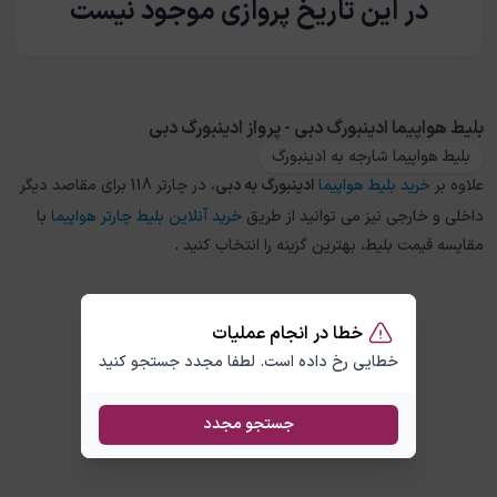
در این تاریخ پروازی موجود نیست
بلیط هواپیما ادینبورگ دبی - پرواز ادینبورگ دبی
بلیط هواپیما شارجه به ادینبورگ
علاوه بر
خرید بلیط هواپیما
ادینبورگ
به
دبی
، در چارتر 118 برای مقاصد دیگر
داخلی و خارجی نیز می توانید از طریق
خرید آنلاین بلیط چارتر هواپیما
با
مقایسه قیمت بلیط، بهترین گزینه را انتخاب کنید .
خطا در انجام عملیات
خطایی رخ داده است. لطفا مجدد جستجو کنید
جستجو مجدد