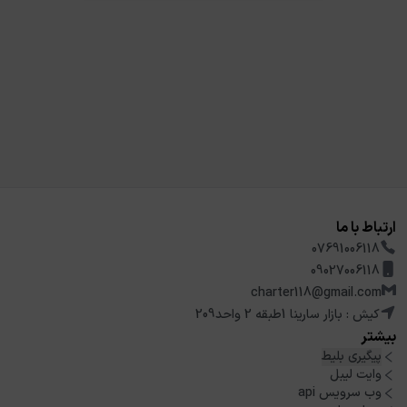
ارتباط با ما
07691006118
09027006118
charter118@gmail.com
کیش : بازار سارینا 1طبقه 2 واحد209
بیشتر
پیگیری بلیط
وایت لیبل
وب سرویس api