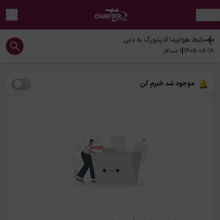
بلیط هواپیما
ادینبورگ
به
دبی
|
1405-05-18
1
مسافر
موجود شد خبرم کن