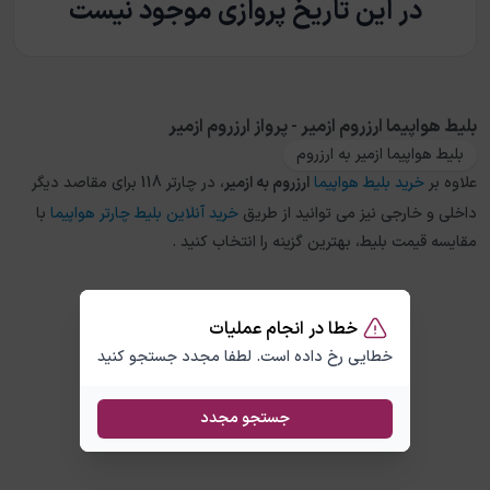
در این تاریخ پروازی موجود نیست
بلیط هواپیما ارزروم ازمیر - پرواز ارزروم ازمیر
بلیط هواپیما ازمیر به ارزروم
علاوه بر
خرید بلیط هواپیما
ارزروم
به
ازمیر
، در چارتر 118 برای مقاصد دیگر
داخلی و خارجی نیز می توانید از طریق
خرید آنلاین بلیط چارتر هواپیما
با
مقایسه قیمت بلیط، بهترین گزینه را انتخاب کنید .
خطا در انجام عملیات
خطایی رخ داده است. لطفا مجدد جستجو کنید
جستجو مجدد