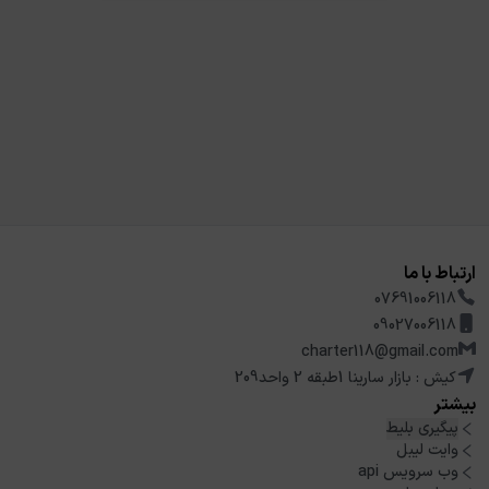
ارتباط با ما
07691006118
09027006118
charter118@gmail.com
کیش : بازار سارینا 1طبقه 2 واحد209
بیشتر
پیگیری بلیط
وایت لیبل
وب سرویس api