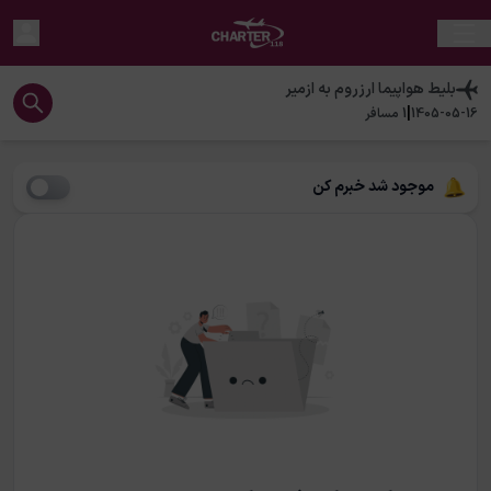
بلیط هواپیما
ارزروم
به
ازمیر
|
1405-05-16
1
مسافر
موجود شد خبرم کن