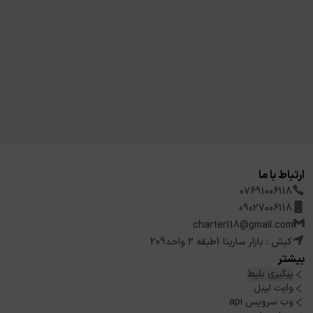
ارتباط با ما
07691006118
09027006118
charter118@gmail.com
کیش : بازار سارینا 1طبقه 2 واحد209
بیشتر
پیگیری بلیط
وایت لیبل
وب سرویس api