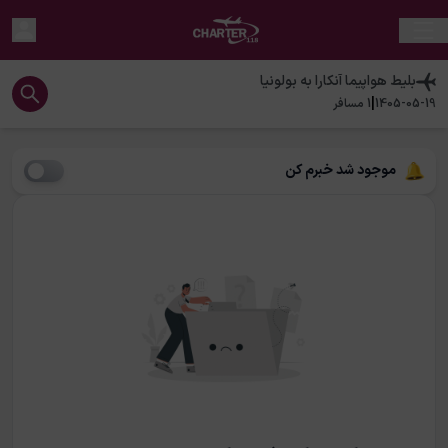
بلیط هواپیما
آنکارا
به
بولونیا
|
1405-05-19
1
مسافر
موجود شد خبرم کن