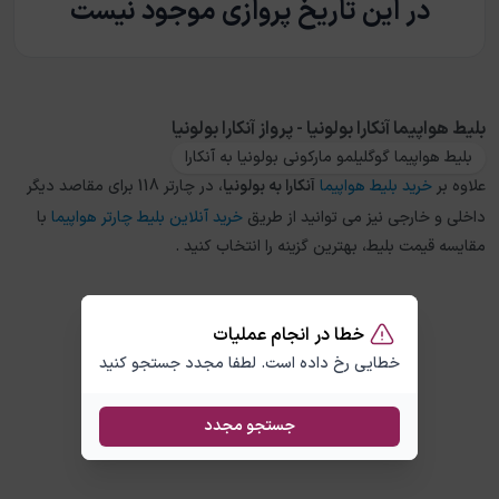
در این تاریخ پروازی موجود نیست
بلیط هواپیما آنکارا بولونیا - پرواز آنکارا بولونیا
بلیط هواپیما گوگلیلمو مارکونی بولونیا به آنکارا
علاوه بر
خرید بلیط هواپیما
آنکارا
به
بولونیا
، در چارتر 118 برای مقاصد دیگر
داخلی و خارجی نیز می توانید از طریق
خرید آنلاین بلیط چارتر هواپیما
با
مقایسه قیمت بلیط، بهترین گزینه را انتخاب کنید .
خطا در انجام عملیات
خطایی رخ داده است. لطفا مجدد جستجو کنید
جستجو مجدد