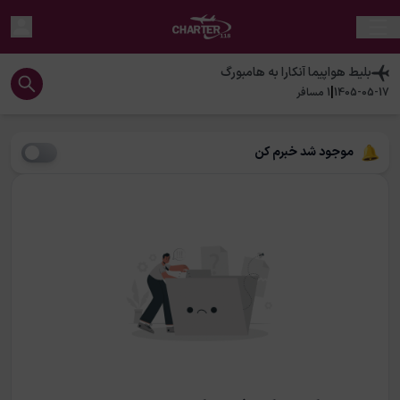
بلیط هواپیما
آنکارا
به
هامبورگ
|
1405-05-17
1
مسافر
موجود شد خبرم کن