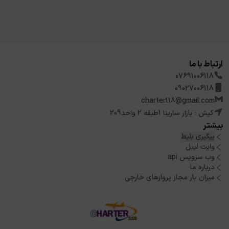
ارتباط با ما
07691006118
09027006118
charter118@gmail.com
کیش : بازار سارینا 1طبقه 2 واحد209
بیشتر
پیگیری بلیط
وایت لیبل
وب سرویس api
درباره ما
میزان بار مجاز پروازهای خارجی