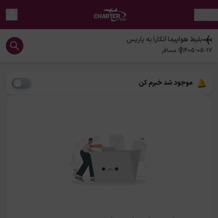
بلیط هواپیما
آنکارا
به
پاریس
|
1405-05-17
1
مسافر
موجود شد خبرم کن