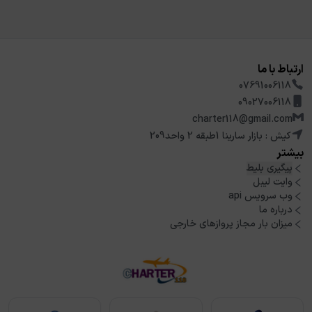
ارتباط با ما
07691006118
09027006118
charter118@gmail.com
کیش : بازار سارینا 1طبقه 2 واحد209
بیشتر
پیگیری بلیط
وایت لیبل
وب سرویس api
درباره ما
میزان بار مجاز پروازهای خارجی