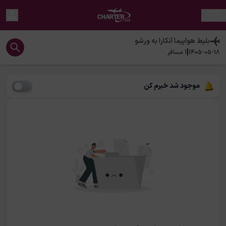
بلیط هواپیما
آنکارا
به
ورشو
|
1405-05-18
1
مسافر
موجود شد خبرم کن