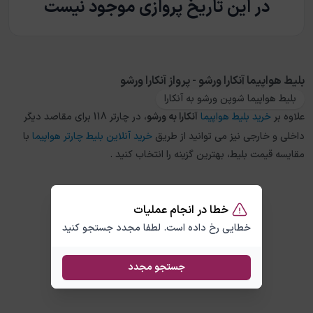
در این تاریخ پروازی موجود نیست
بلیط هواپیما آنکارا ورشو - پرواز آنکارا ورشو
بلیط هواپیما شوپن ورشو به آنکارا
علاوه بر
خرید بلیط هواپیما
آنکارا
به
ورشو
، در چارتر 118 برای مقاصد دیگر
داخلی و خارجی نیز می توانید از طریق
خرید آنلاین بلیط چارتر هواپیما
با
مقایسه قیمت بلیط، بهترین گزینه را انتخاب کنید .
خطا در انجام عملیات
خطایی رخ داده است. لطفا مجدد جستجو کنید
جستجو مجدد