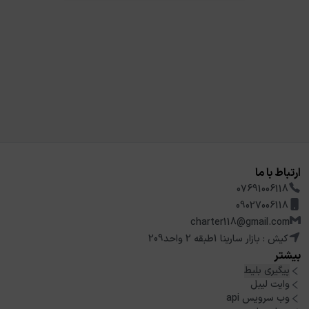
ارتباط با ما
07691006118
09027006118
charter118@gmail.com
کیش : بازار سارینا 1طبقه 2 واحد209
بیشتر
پیگیری بلیط
وایت لیبل
وب سرویس api