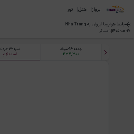
پرواز
هتل
تور
بلیط هواپیما
ایروان
به
Nha Trang
|
1405-05-17
1
مسافر
جمعه-16-مرداد
شنبه-17-مرداد
234,300
استعلام