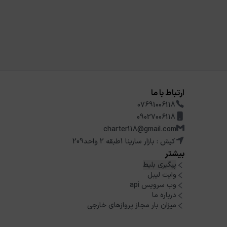
ارتباط با ما
07691006118
09027006118
charter118@gmail.com
کیش : بازار سارینا 1طبقه 2 واحد209
بیشتر
پیگیری بلیط
وایت لیبل
وب سرویس api
درباره ما
میزان بار مجاز پروازهای خارجی