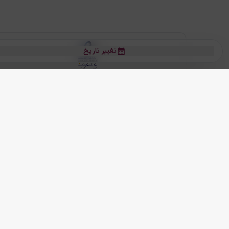
تغییر تاریخ
بلیط هواپیما
بلیط هواپیما تهران مشهد
بلیط چارتر
بلیط هواپیما تهران استانبول
رز
بیشتر
کلیه حقوق این سرویس (وب‌سایت و اپلیکیشن‌های موبایل) محفوظ و متعلق به
ما دنیا را نزدیکتر می کنیم
(
نسخه
2.8.0)