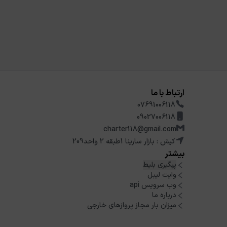
ارتباط با ما
07691006118
09027006118
charter118@gmail.com
کیش : بازار سارینا 1طبقه 2 واحد209
بیشتر
پیگیری بلیط
وایت لیبل
وب سرویس api
درباره ما
میزان بار مجاز پروازهای خارجی