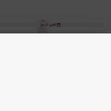
تغییر تاریخ
بلیط هواپیما
بلیط هواپیما تهران مشهد
بلیط چارتر
بلیط هواپیما تهران استانبول
رز
بیشتر
کلیه حقوق این سرویس (وب‌سایت و اپلیکیشن‌های موبایل) محفوظ و متعلق به
ما دنیا را نزدیکتر می کنیم
(
نسخه
2.8.0)