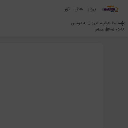
پرواز
هتل
تور
بلیط هواپیما
ایروان
به
دوبلین
|
1405-05-18
1
مسافر