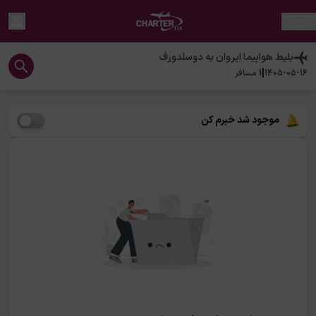
بلیط هواپیما
ایروان
به
دوسلدورف
|
1405-05-16
1
مسافر
موجود شد خبرم کن