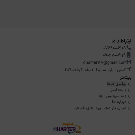
ارتباط با ما
07691006118
09027006118
charter118@gmail.com
کیش : بازار سارینا 1طبقه 2 واحد209
بیشتر
پیگیری بلیط
وایت لیبل
وب سرویس api
درباره ما
میزان بار مجاز پروازهای خارجی