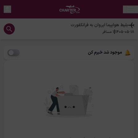
بلیط هواپیما
ایروان
به
فرانکفورت
|
1405-05-18
1
مسافر
موجود شد خبرم کن