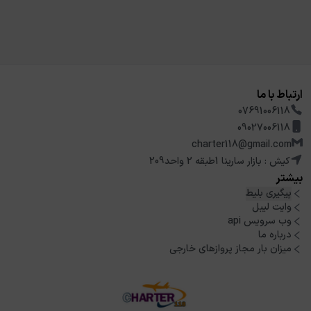
ارتباط با ما
07691006118
09027006118
charter118@gmail.com
کیش : بازار سارینا 1طبقه 2 واحد209
بیشتر
پیگیری بلیط
وایت لیبل
وب سرویس api
درباره ما
میزان بار مجاز پروازهای خارجی