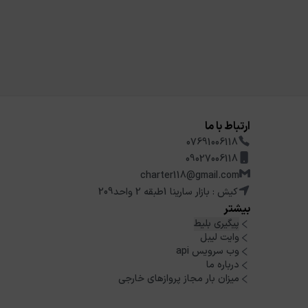
ارتباط با ما
07691006118
09027006118
charter118@gmail.com
کیش : بازار سارینا 1طبقه 2 واحد209
بیشتر
پیگیری بلیط
وایت لیبل
وب سرویس api
درباره ما
میزان بار مجاز پروازهای خارجی