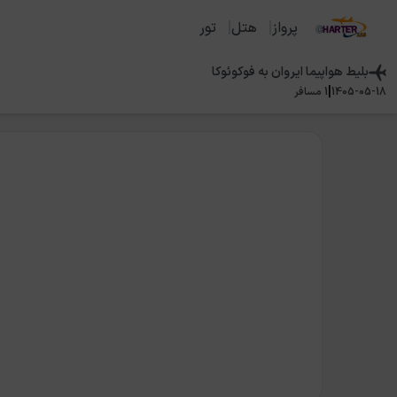
پرواز
هتل
تور
بلیط هواپیما
ایروان
به
فوکوئوکا
|
1405-05-18
1
مسافر