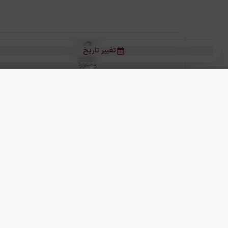
تغییر تاریخ
بلیط هواپیما
بلیط هواپیما تهران مشهد
بلیط چارتر
بلیط هواپیما تهران استانبول
رز
بیشتر
کلیه حقوق این سرویس (وب‌سایت و اپلیکیشن‌های موبایل) محفوظ و متعلق به
ما دنیا را نزدیکتر می کنیم
(
نسخه
2.8.0)