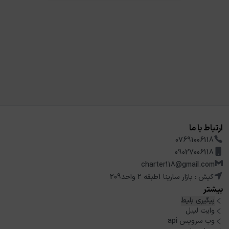
ارتباط با ما
07691006118
09027006118
charter118@gmail.com
کیش : بازار سارینا 1طبقه 2 واحد209
بیشتر
پیگیری بلیط
وایت لیبل
وب سرویس api