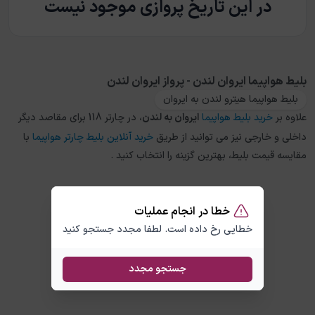
در این تاریخ پروازی موجود نیست
بلیط هواپیما ایروان لندن - پرواز ایروان لندن
بلیط هواپیما هیترو لندن به ایروان
علاوه بر
خرید بلیط هواپیما
ایروان
به
لندن
، در چارتر 118 برای مقاصد دیگر
داخلی و خارجی نیز می توانید از طریق
خرید آنلاین بلیط چارتر هواپیما
با
مقایسه قیمت بلیط، بهترین گزینه را انتخاب کنید .
خطا در انجام عملیات
خطایی رخ داده است. لطفا مجدد جستجو کنید
جستجو مجدد