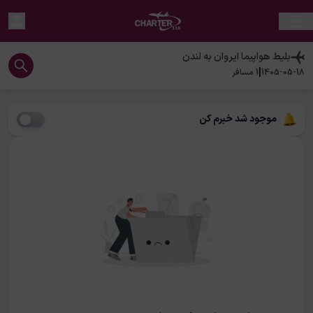
بلیط هواپیما
ایروان
به
لندن
|
1405-05-18
1
مسافر
موجود شد خبرم کن