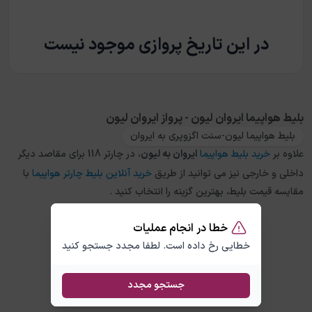
در این تاریخ پروازی موجود نیست
بلیط هواپیما ایروان لیون - پرواز ایروان لیون
بلیط هواپیما لیون-سنت اگزوپری به ایروان
علاوه بر
خرید بلیط هواپیما
ایروان
به
لیون
، در چارتر 118 برای مقاصد دیگر
داخلی و خارجی نیز می توانید از طریق
خرید آنلاین بلیط چارتر هواپیما
با
مقایسه قیمت بلیط، بهترین گزینه را انتخاب کنید .
خطا در انجام عملیات
خطایی رخ داده است. لطفا مجدد جستجو کنید
جستجو مجدد