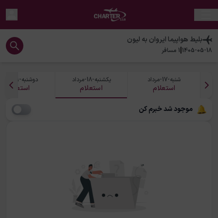
بلیط هواپیما
ایروان
به
لیون
|
1405-05-18
1
مسافر
شنبه-17-مرداد
یکشنبه-18-مرداد
دوشنبه-19-مرداد
استعلام
استعلام
استعلام
موجود شد خبرم کن