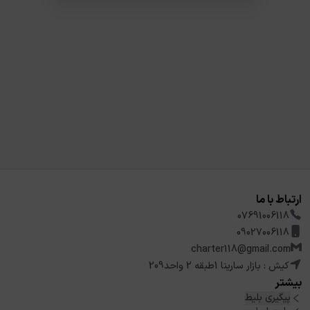
ارتباط با ما
07691006118
09027006118
charter118@gmail.com
کیش : بازار سارینا 1طبقه 2 واحد209
بیشتر
پیگیری بلیط