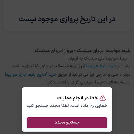
در این تاریخ پروازی موجود نیست
بلیط هواپیما ایروان مینسک - پرواز ایروان مینسک
بلیط هواپیما ملی مینسک به ایروان
علاوه بر
خرید بلیط هواپیما
ایروان
به
مینسک
، در چارتر 118 برای مقاصد
دیگر داخلی و خارجی نیز می توانید از طریق
خرید آنلاین بلیط چارتر هواپیما
با مقایسه قیمت بلیط، بهترین گزینه را انتخاب کنید .
خطا در انجام عملیات
خطایی رخ داده است. لطفا مجدد جستجو کنید
جستجو مجدد