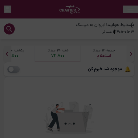
بلیط هواپیما
ایروان
به
مینسک
|
1405-05-17
1
مسافر
جمعه-16-مرداد
شنبه-17-مرداد
یکشنبه-18-مرداد
استعلام
72,800
78,500
موجود شد خبرم کن