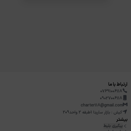
ارتباط با ما
07691006118
09027006118
charter118@gmail.com
کیش : بازار سارینا 1طبقه 2 واحد209
بیشتر
پیگیری بلیط