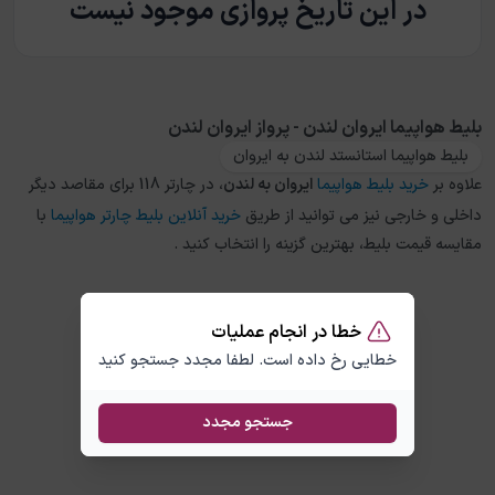
در این تاریخ پروازی موجود نیست
بلیط هواپیما ایروان لندن - پرواز ایروان لندن
بلیط هواپیما استانستد لندن به ایروان
علاوه بر
خرید بلیط هواپیما
ایروان
به
لندن
، در چارتر 118 برای مقاصد دیگر
داخلی و خارجی نیز می توانید از طریق
خرید آنلاین بلیط چارتر هواپیما
با
مقایسه قیمت بلیط، بهترین گزینه را انتخاب کنید .
خطا در انجام عملیات
خطایی رخ داده است. لطفا مجدد جستجو کنید
جستجو مجدد