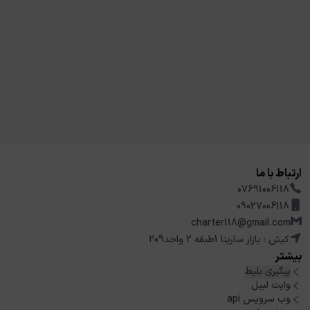
ارتباط با ما
07691006118
09027006118
charter118@gmail.com
کیش : بازار سارینا 1طبقه 2 واحد209
بیشتر
پیگیری بلیط
وایت لیبل
وب سرویس api