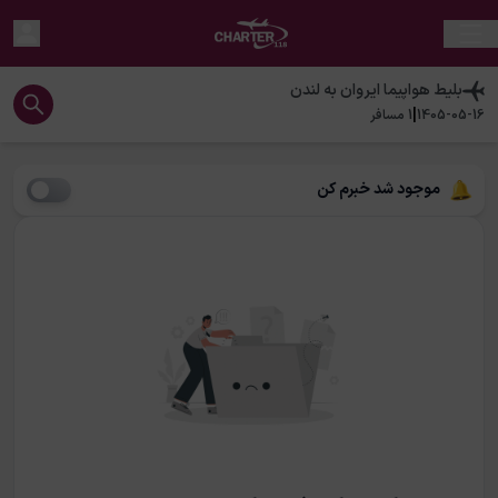
بلیط هواپیما
ایروان
به
لندن
|
1405-05-16
1
مسافر
موجود شد خبرم کن