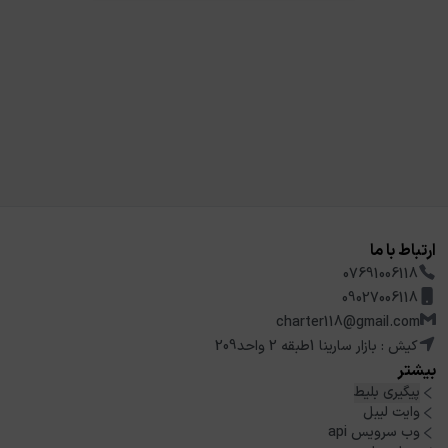
ارتباط با ما
07691006118
09027006118
charter118@gmail.com
کیش : بازار سارینا 1طبقه 2 واحد209
بیشتر
پیگیری بلیط
وایت لیبل
وب سرویس api