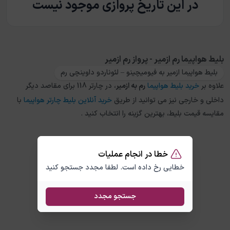
در این تاریخ پروازی موجود نیست
بلیط هواپیما رم ازمیر - پرواز رم ازمیر
بلیط هواپیما ازمیر به فیومیچینو – لئوناردو داوینچی رم
علاوه بر
خرید بلیط هواپیما
رم
به
ازمیر
، در چارتر 118 برای مقاصد دیگر
داخلی و خارجی نیز می توانید از طریق
خرید آنلاین بلیط چارتر هواپیما
با
مقایسه قیمت بلیط، بهترین گزینه را انتخاب کنید .
خطا در انجام عملیات
خطایی رخ داده است. لطفا مجدد جستجو کنید
جستجو مجدد