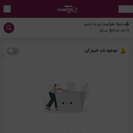
بلیط هواپیما
رم
به
ازمیر
|
1405-05-19
1
مسافر
موجود شد خبرم کن