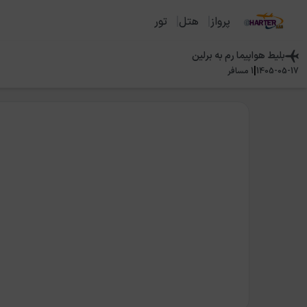
پرواز
هتل
تور
بلیط هواپیما
رم
به
برلین
|
1405-05-17
1
مسافر