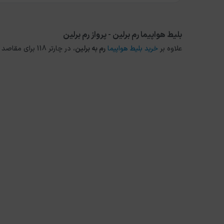
بلیط هواپیما رم برلین - پرواز رم برلین
علاوه بر
خرید بلیط هواپیما
رم
به
برلین
، در چارتر 118 برای مقاصد دیگر داخلی و خارجی نیز می توانید از طریق