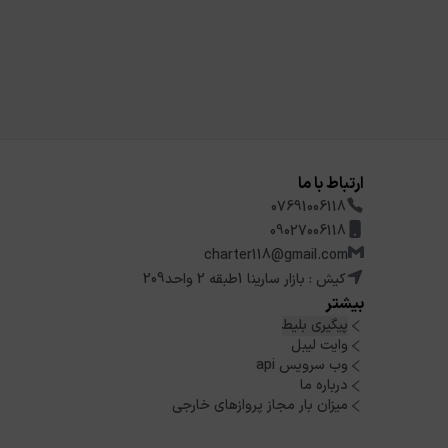
ارتباط با ما
07691006118
09027006118
charter118@gmail.com
کیش : بازار سارینا 1طبقه 2 واحد209
بیشتر
پیگیری بلیط
وایت لیبل
وب سرویس api
درباره ما
میزان بار مجاز پروازهای خارجی