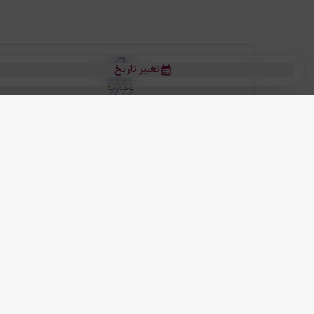
تغییر تاریخ
بلیط هواپیما
بلیط هواپیما تهران مشهد
بلیط چارتر
بلیط هواپیما تهران استانبول
رز
بیشتر
کلیه حقوق این سرویس (وب‌سایت و اپلیکیشن‌های موبایل) محفوظ و متعلق به
ما دنیا را نزدیکتر می کنیم
(
نسخه
2.8.0)