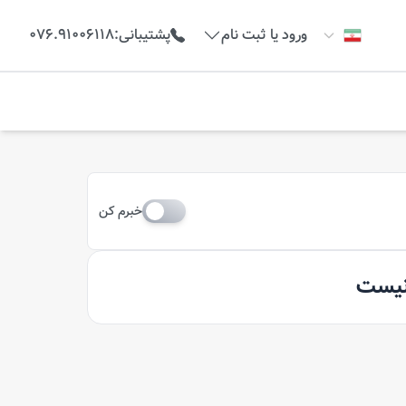
ورود یا ثبت نام
پشتیبانی
:
076.91006118
خبرم کن
 نیست