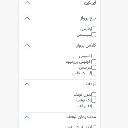
ایرلاین
نوع پرواز
چارتری
سیستمی
کلاس پرواز
اکونومی
اکونومی پریمیوم
بیزینس
فرست کلس
توقف
بدون توقف
یک توقف
+1 توقف
مدت زمان توقف
کمتر از 5 ساعت