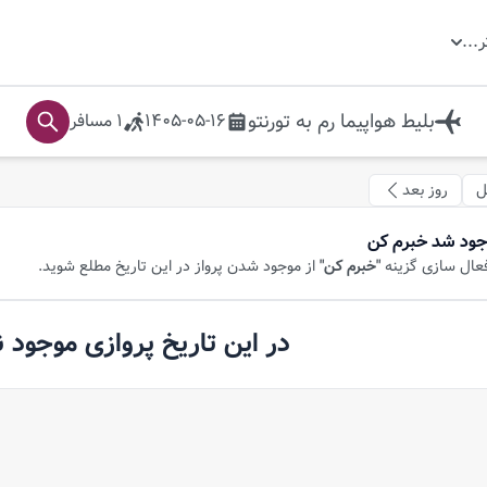
ر
...
بلیط هواپیما
رم
به
تورنتو
1405-05-16
1
مسافر
ل
روز بعد
جود شد خبرم کن
فعال سازی گزینه
"خبرم کن"
از موجود شدن پرواز در این تاریخ مطلع شوید.
در این تاریخ پروازی موجود