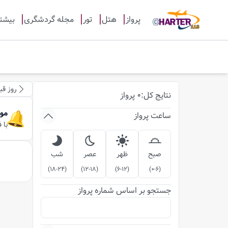
پرواز
هتل
تور
مجله گردشگری
بیشت
روز قب
نتایج
کل
:
0
پرواز
مو
ساعت پرواز
با 
صبح
ظهر
عصر
شب
)
18-24
(
)
12-18
(
)
6-12
(
)
0-6
(
جستجو بر اساس شماره پرواز