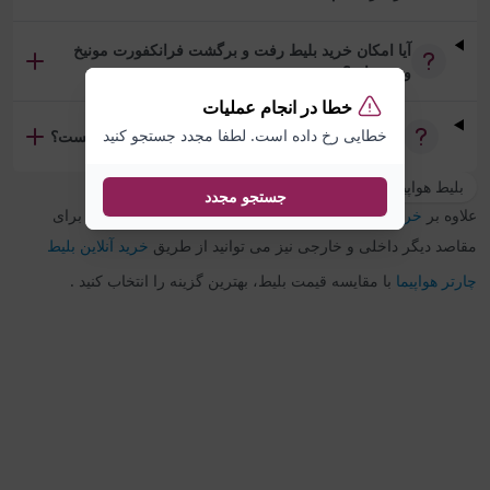
آیا امکان خرید بلیط رفت و برگشت فرانکفورت مونیخ
وجود دارد؟
خطا در انجام عملیات
خطایی رخ داده است. لطفا مجدد جستجو کنید
تفاوت بلیط چارتر و سیستمی فرانکفورت مونیخ چیست؟
بلیط هواپیما مونیخ به فرانکفورت
جستجو مجدد
علاوه بر
خرید بلیط هواپیما
فرانکفورت
به
مونیخ
، در چارتر 118 برای
مقاصد دیگر داخلی و خارجی نیز می توانید از طریق
خرید آنلاین بلیط
چارتر هواپیما
با مقایسه قیمت بلیط، بهترین گزینه را انتخاب کنید .