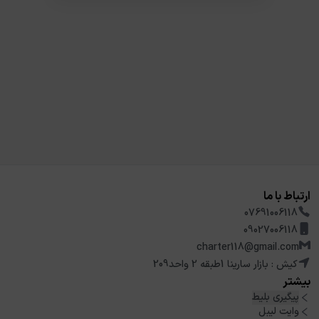
ارتباط با ما
07691006118
09027006118
charter118@gmail.com
کیش : بازار سارینا 1طبقه 2 واحد209
بیشتر
پیگیری بلیط
وایت لیبل