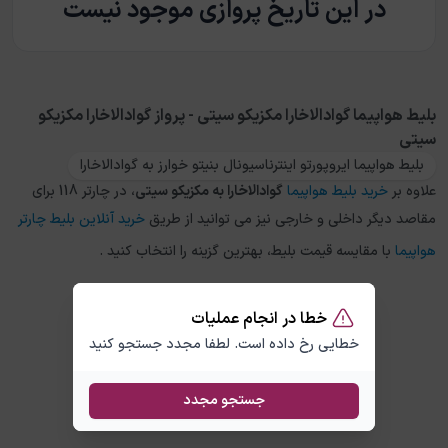
در این تاریخ پروازی موجود نیست
بلیط هواپیما گوادالاخارا مکزیکو سیتی - پرواز گوادالاخارا مکزیکو
سیتی
بلیط هواپیما ایروپورتو اینترناسیونال بنیتو خوارز به گوادالاخارا
علاوه بر
خرید بلیط هواپیما
گوادالاخارا
به
مکزیکو سیتی
، در چارتر 118 برای
مقاصد دیگر داخلی و خارجی نیز می توانید از طریق
خرید آنلاین بلیط چارتر
هواپیما
با مقایسه قیمت بلیط، بهترین گزینه را انتخاب کنید .
خطا در انجام عملیات
خطایی رخ داده است. لطفا مجدد جستجو کنید
جستجو مجدد