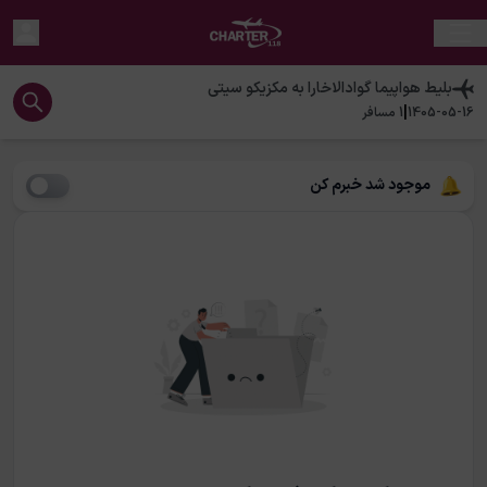
بلیط هواپیما
گوادالاخارا
به
مکزیکو سیتی
|
1405-05-16
1
مسافر
موجود شد خبرم کن