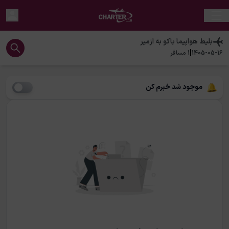
بلیط هواپیما
باکو
به
ازمیر
|
1405-05-16
1
مسافر
موجود شد خبرم کن