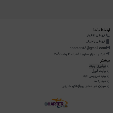
ارتباط با ما
07691006118
09027006118
charter118@gmail.com
کیش : بازار سارینا 1طبقه 2 واحد209
بیشتر
پیگیری بلیط
وایت لیبل
وب سرویس api
درباره ما
میزان بار مجاز پروازهای خارجی