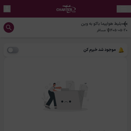
بلیط هواپیما
باکو
به
وین
|
1405-05-20
1
مسافر
موجود شد خبرم کن