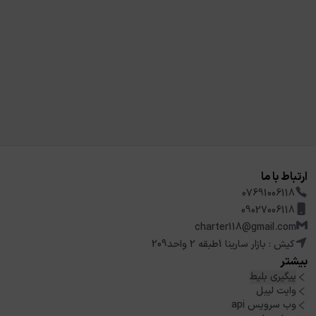
ارتباط با ما
07691006118
09027006118
charter118@gmail.com
کیش : بازار سارینا 1طبقه 2 واحد209
بیشتر
پیگیری بلیط
وایت لیبل
وب سرویس api