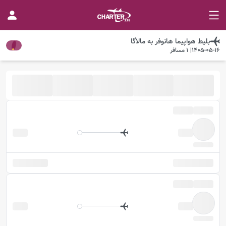
بلیط هواپیما
هانوفر
به
مالاگا
1405-05-16
|
1
مسافر