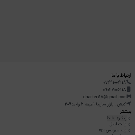
ارتباط با ما
07691006118
09027006118
charter118@gmail.com
کیش : بازار سارینا 1طبقه 2 واحد209
بیشتر
پیگیری بلیط
وایت لیبل
وب سرویس api