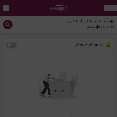
بلیط هواپیما
هانوفر
به
دبی
|
1405-05-19
1
مسافر
موجود شد خبرم کن