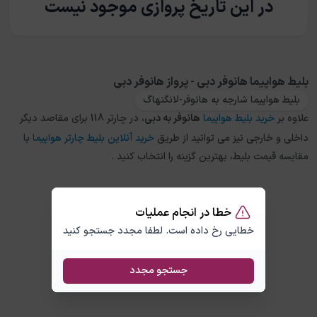
در این تاریخ پروازی موجود نیست
بلیط هواپیما هانوفر دبی - پرواز هانوفر دبی
بلیط هواپیما شارجه به هانوفر-لانگنهاگ
علاوه بر
خرید بلیط هواپیما
هانوفر
به
دبی
، در چارتر 118 برای مقاصد دیگر
داخلی و خارجی نیز می توانید از طریق
خرید آنلاین بلیط چارتر هواپیما
با
مقایسه قیمت بلیط، بهترین گزینه را انتخاب کنید .
خطا در انجام عملیات
خطایی رخ داده است. لطفا مجدد جستجو کنید
جستجو مجدد