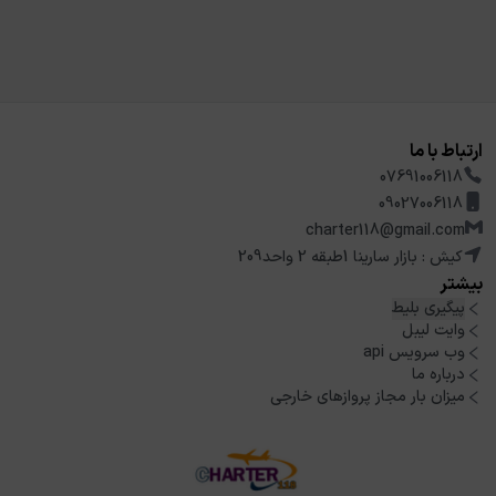
ارتباط با ما
07691006118
09027006118
charter118@gmail.com
کیش : بازار سارینا 1طبقه 2 واحد209
بیشتر
پیگیری بلیط
وایت لیبل
وب سرویس api
درباره ما
میزان بار مجاز پروازهای خارجی