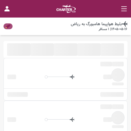
بلیط هواپیما
هامبورگ
به
ریاض
1405-05-16
|
1
مسافر