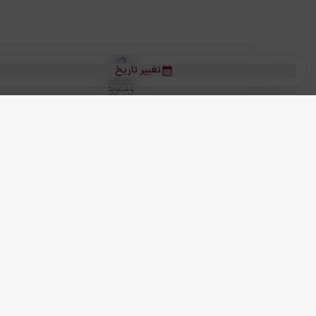
تغییر تاریخ
بلیط هواپیما
بلیط هواپیما تهران مشهد
بلیط چارتر
بلیط هواپیما تهران استانبول
رز
بیشتر
کلیه حقوق این سرویس (وب‌سایت و اپلیکیشن‌های موبایل) محفوظ و متعلق به
ما دنیا را نزدیکتر می کنیم
(
نسخه
2.8.0)