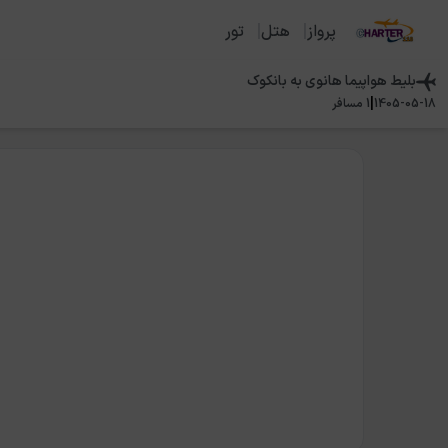
پرواز
هتل
تور
بلیط هواپیما
هانوی
به
بانکوک
|
1405-05-18
1
مسافر