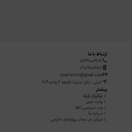
ارتباط با ما
07691006118
09027006118
charter118@gmail.com
کیش : بازار سارینا 1طبقه 2 واحد209
بیشتر
پیگیری بلیط
وایت لیبل
وب سرویس api
درباره ما
میزان بار مجاز پروازهای خارجی