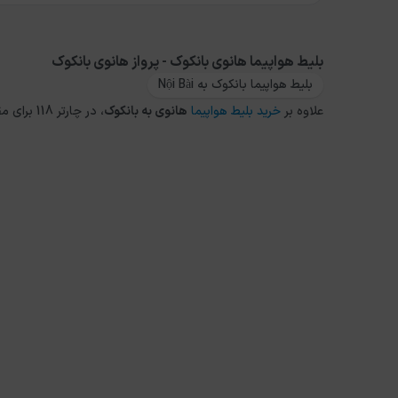
بلیط هواپیما هانوی بانکوک - پرواز هانوی بانکوک
بلیط هواپیما بانکوک به Nội Bài
علاوه بر
خرید بلیط هواپیما
هانوی
به
بانکوک
، در چارتر 118 برای مقاصد دیگر داخلی و خارجی نیز می توانید از طریق