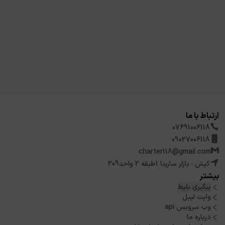
ارتباط با ما
07691006118
09027006118
charter118@gmail.com
کیش : بازار سارینا 1طبقه 2 واحد209
بیشتر
پیگیری بلیط
وایت لیبل
وب سرویس api
درباره ما