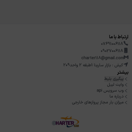
ارتباط با ما
07691006118
09027006118
charter118@gmail.com
کیش : بازار سارینا 1طبقه 2 واحد209
بیشتر
پیگیری بلیط
وایت لیبل
وب سرویس api
درباره ما
میزان بار مجاز پروازهای خارجی