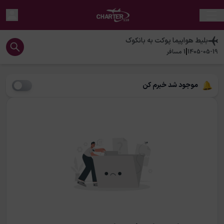
بلیط هواپیما
پوکت
به
بانکوک
|
1405-05-19
1
مسافر
موجود شد خبرم کن