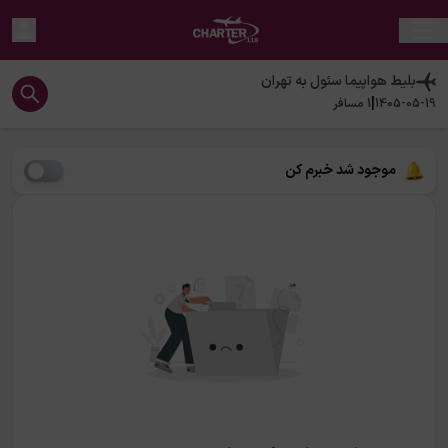
بلیط هواپیما
سئول
به
تهران
|
1405-05-19
1
مسافر
موجود شد خبرم کن