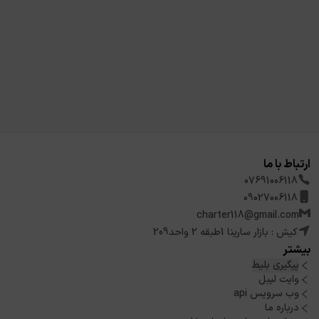
ارتباط با ما
07691006118
09027006118
charter118@gmail.com
کیش : بازار سارینا 1طبقه 2 واحد209
بیشتر
پیگیری بلیط
وایت لیبل
وب سرویس api
درباره ما