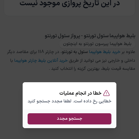
در این تاریخ پروازی موجود نیست
بلیط هواپیما سئول تورنتو - پرواز سئول تورنتو
بلیط هواپیما پیرسون تورنتو به اینچئون
علاوه بر
خرید بلیط هواپیما
سئول
به
تورنتو
، در چارتر 118 برای مقاصد دیگر
داخلی و خارجی نیز می توانید از طریق
خرید آنلاین بلیط چارتر هواپیما
با
مقایسه قیمت بلیط، بهترین گزینه را انتخاب کنید .
خطا در انجام عملیات
خطایی رخ داده است. لطفا مجدد جستجو کنید
جستجو مجدد