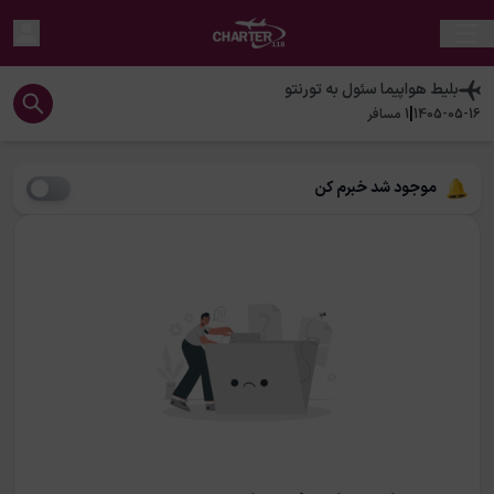
بلیط هواپیما
سئول
به
تورنتو
|
1405-05-16
1
مسافر
موجود شد خبرم کن