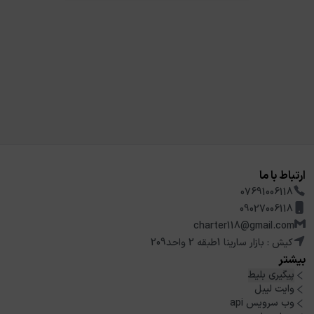
ارتباط با ما
07691006118
09027006118
charter118@gmail.com
کیش : بازار سارینا 1طبقه 2 واحد209
بیشتر
پیگیری بلیط
وایت لیبل
وب سرویس api